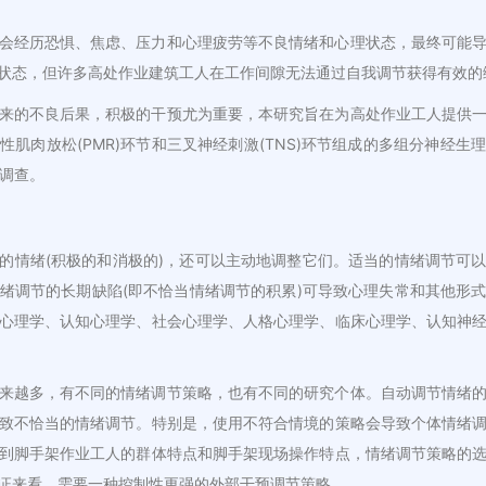
会经历恐惧、焦虑、压力和心理疲劳等不良情绪和心理状态，最终可能
状态，但许多高处作业建筑工人在工作间隙无法通过自我调节获得有效的
来的不良后果，积极的干预尤为重要，本研究旨在为高处作业工人提供
肌肉放松(PMR)环节和三叉神经刺激(TNS)环节组成的多组分神经
样调查。
的情绪(积极的和消极的)，还可以主动地调整它们。适当的情绪调节可
绪调节的长期缺陷(即不恰当情绪调节的积累)可导致心理失常和其他形
心理学、认知心理学、社会心理学、人格心理学、临床心理学、认知神
来越多，有不同的情绪调节策略，也有不同的研究个体。自动调节情绪
致不恰当的情绪调节。特别是，使用不符合情境的策略会导致个体情绪
到脚手架作业工人的群体特点和脚手架现场操作特点，情绪调节策略的
证来看，需要一种控制性更强的外部干预调节策略。