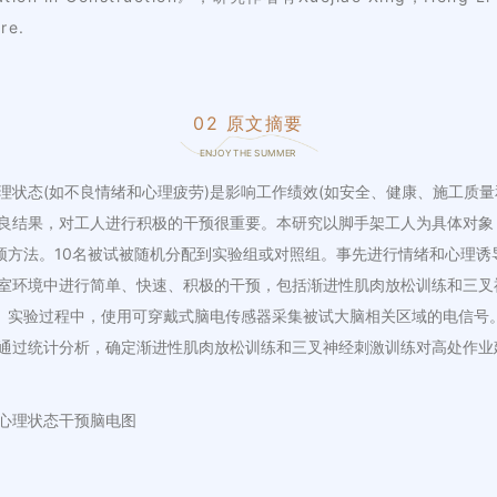
re.
02 原文摘要
ENJOY THE SUMMER
理状态(如不良情绪和心理疲劳)是影响工作绩效(如安全、健康、施工质量
良结果，对工人进行积极的干预很重要。本研究以脚手架工人为具体对象
干预方法。10名被试被随机分配到实验组或对照组。事先进行情绪和心理
室环境中进行简单、快速、积极的干预，包括渐进性肌肉放松训练和三叉
)。实验过程中，使用可穿戴式脑电传感器采集被试大脑相关区域的电信号
通过统计分析，确定渐进性肌肉放松训练和三叉神经刺激训练对高处作业
心理状态干预脑电图