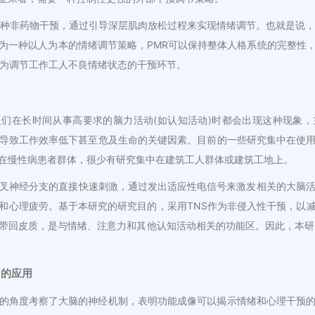
一种非药物干预，通过引导深层肌肉放松过程来实现情绪调节。也就是说，
为一种以人为本的情绪调节策略，PMR可以保持整体人格系统的完整性
作为调节工作工人不良情绪状态的干预环节。
们在长时间从事高要求的脑力活动(如认知活动)时都会出现这种现象
导致工作效率低下甚至危及生命的关键因素。目前的一些研究集中在使
在慢性病患者群体，很少有研究集中在建筑工人群体或建筑工地上。
三叉神经分支的直接快速刺激，通过发出适应性电信号来激发相关的大脑活
和心理疲劳。基于本研究的研究目的，采用TNS作为非侵入性干预，以
带回皮质，是与情绪、注意力和其他认知活动相关的功能区。因此，本研究
中的应用
的角度考察了大脑的神经机制，表明功能成像可以揭示情绪和心理干预