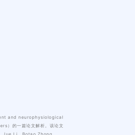
neurophysiological
tion workers）的一篇论文解析。该论文
Jue Li，Botao Zhong，