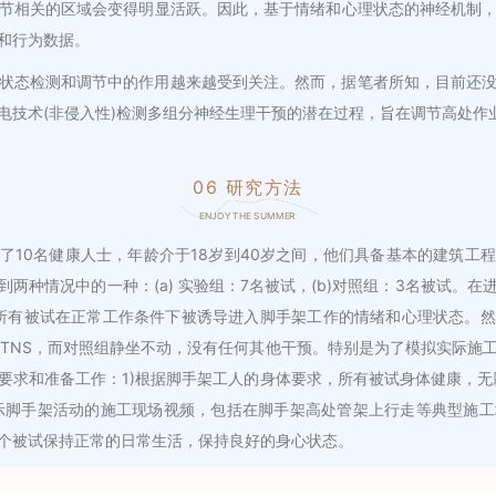
节相关的区域会变得明显活跃。因此，基于情绪和心理状态的神经机制
和行为数据。
状态检测和调节中的作用越来越受到关注。然而，据笔者所知，目前还
电技术(非侵入性)检测多组分神经生理干预的潜在过程，旨在调节高处作
06 研究方法
ENJOY THE SUMMER
了10名健康人士，年龄介于18岁到40岁之间，他们具备基本的建筑工
两种情况中的一种：(a) 实验组：7名被试，(b)对照组：3名被试。
所有被试在正常工作条件下被诱导进入脚手架工作的情绪和心理状态。
和TNS，而对照组静坐不动，没有任何其他干预。特别是为了模拟实际施
要求和准备工作：1)根据脚手架工人的身体要求，所有被试身体健康，无
展示脚手架活动的施工现场视频，包括在脚手架高处管架上行走等典型施
每个被试保持正常的日常生活，保持良好的身心状态。