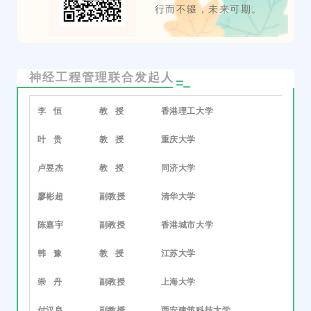
行而不辍，未来可期。
神经工程管理联合发起人
李 恒
教 授
香港理工大学
叶 贵
教 授
重庆大学
卢昱杰
教 授
同济大学
廖彬超
副教授
清华大学
陈嘉宇
副教授
香港城市大学
韩 豫
教 授
江苏大学
崇 丹
副教授
上海大学
付汉良
副教授
西安建筑科技大学