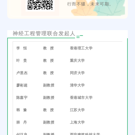
行而不辍，未来可期。
神经工程管理联合发起人
李 恒
教 授
香港理工大学
叶 贵
教 授
重庆大学
卢昱杰
教 授
同济大学
廖彬超
副教授
清华大学
陈嘉宇
副教授
香港城市大学
韩 豫
教 授
江苏大学
崇 丹
副教授
上海大学
付汉良
副教授
西安建筑科技大学