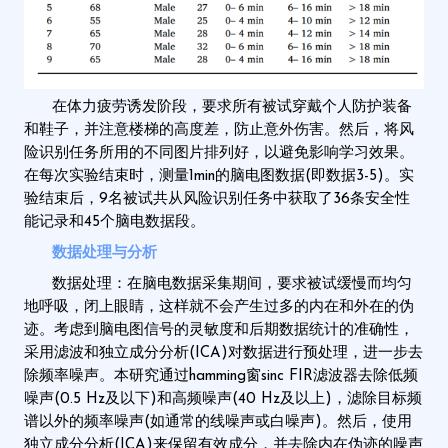
在体力疲劳诱发阶段，要求所有被试穿戴个人防护装备
和鞋子，并注意楼梯的高度差，防止意外伤害。然后，将风
险识别任务所用的不同图片排列好，以避免影响学习效果。
在每次实验结束时，测量1min的脑电图数据(即数据3-5)。实
验结束后，9名被试共从风险识别任务中获取了36条安全性
能记录和45个脑电数据段。
数据处理与分析
数据处理：在脑电数据采集期间，要求被试缓慢而均匀
地呼吸，闭上眼睛，这样就不会产生过多的内在和外在的伪
迹。考虑到脑电图信号的灵敏度和后期数据统计的准确性，
采用滤波和独立成分分析(ICA)对数据进行预处理，进一步去
除频率噪声。本研究通过hamming窗sinc FIR滤波器去除低频
噪声(0.5 Hz及以下)和高频噪声(40 Hz及以上)，滤除目标频
谱以外的频率噪声(如通常的线噪声或白噪声)。然后，使用
独立成分分析(ICA)来保留有效成分，并去除内在伪迹的噪声