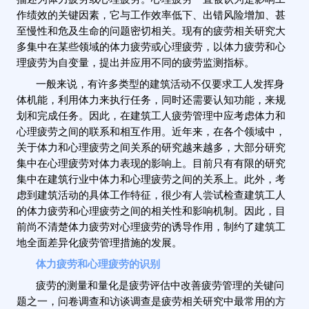
描述为体力疲劳或心理疲劳。心理疲劳一直被认为是影响工
作绩效的关键因素，它与工作效率低下、出错风险增加、甚
至慢性和危及生命的问题密切相关。现有的疲劳相关研究大
多集中在某些领域的体力疲劳或心理疲劳，以体力疲劳和心
理疲劳为自变量，提出并应用不同的疲劳监测指标。
一般来说，有许多类型的建筑活动不仅要求工人发挥身
体机能，利用体力来执行任务，同时还需要认知功能，来规
划和完成任务。因此，在建筑工人疲劳管理中应考虑体力和
心理疲劳之间的联系和相互作用。近年来，在各个领域中，
关于体力和心理疲劳之间关系的研究越来越多，大部分研究
集中在心理疲劳对体力表现的影响上。目前只有有限的研究
集中在建筑行业中体力和心理疲劳之间的关系上。此外，考
虑到建筑活动的具体工作特征，很少有人尝试检查建筑工人
的体力疲劳和心理疲劳之间的相关性和影响机制。因此，目
前尚不清楚体力疲劳对心理疲劳的诱导作用，制约了建筑工
地全面差异化疲劳管理措施的发展。
体力疲劳和心理疲劳的识别
疲劳的测量和量化是疲劳评估中改善疲劳管理的关键问
题之一，问卷调查和访谈调查是疲劳相关研究中最常用的方