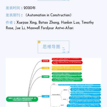
发表时间
：2020年
发表期刊
：《Automation in Construction》
作者
：Xuejiao Xing, Botao Zhong, Hanbin Luo, Timothy
Rose, Jue Li, Maxwell Fordjour Antwi-Afari
思维导图