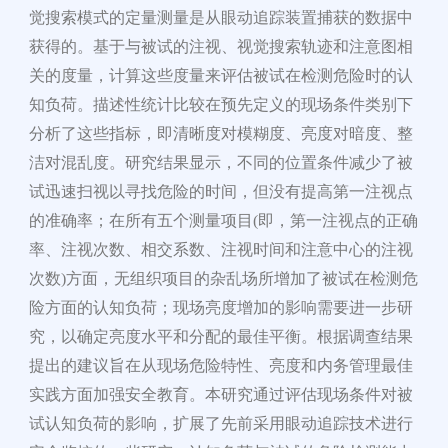
觉搜索模式的定量测量是从眼动追踪装置捕获的数据中
获得的。基于与被试的注视、视觉搜索轨迹和注意图相
关的度量，计算这些度量来评估被试在检测危险时的认
知负荷。描述性统计比较在预先定义的现场条件类别下
分析了这些指标，即清晰度对模糊度、亮度对暗度、整
洁对混乱度。研究结果显示，不同的位置条件减少了被
试迅速扫视以寻找危险的时间，但没有提高第一注视点
的准确率；在所有五个测量项目
(
即，第一注视点的正确
率、注视次数、相交系数、注视时间和注意中心的注视
次数
)
方面，无组织项目的杂乱场所增加了被试在检测危
险方面的认知负荷；现场亮度增加的影响需要进一步研
究，以确定亮度水平和分配的最佳平衡。根据调查结果
提出的建议旨在从现场危险特性、亮度和内务管理最佳
实践方面加强安全教育。本研究通过评估现场条件对被
试认知负荷的影响，扩展了先前采用眼动追踪技术进行