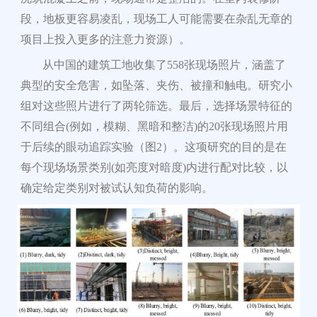
段，地板更容易凌乱，现场工人可能需要在杂乱无章的
项目上投入更多的注意力资源）。
从中国的建筑工地收集了
558
张现场照片，涵盖了
典型的安全危害，如坠落、夹伤、被撞和触电。研究小
组对这些照片进行了两轮筛选。最后，选择场景特征的
不同组合
(
例如，模糊、黑暗和整洁
)
的
20
张现场照片用
于后续的眼动追踪实验（图
2
）。这项研究的目的是在
每个现场场景类别
(
如亮度对暗度
)
内进行配对比较，以
确定给定类别对被试认知负荷的影响。