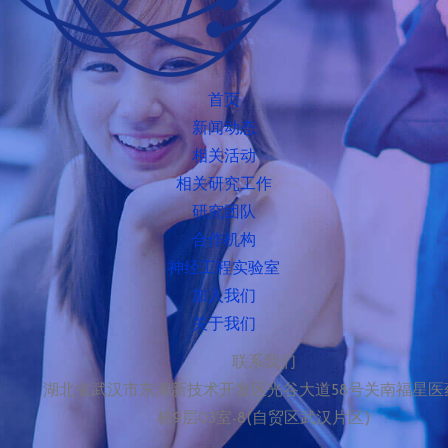
首页
新闻动态
相关活动
相关研究工作
研究团队
合作机构
神经工程实验室
加入我们
关于我们
联系我们
湖北省武汉市东湖新技术开发区光谷大道58号关南福星医
栋9层03室-8(自贸区武汉片区)