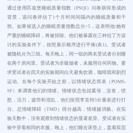
通过使用匹兹堡睡眠质量指数（PSQI）问卷获得形成的
背景，该问卷评估了1个月时间间隔内的睡眠质量和干
扰。
如果候选人的睡眠质量指数总分>5，这表明他/她有
严重的睡眠障碍，
将被排除。他们被暴露在三种拉丁方
设
计的实验条件下，按照展示顺序进行平衡(表1)
。
受试者
被随机分为三组。每天晚上，同一组的两名受试者分别睡
在两个房间里。受试者为非吸烟者，未服用任何药物。要
求受试者在四天的实验期间白天避免饮酒，咖啡因和剧烈
运动。在每个实验开始之前，以情绪状态简表（POMS-
SF）来调查他们的情绪。情绪状态包括紧张，沮丧，愤
怒，活力，疲劳和混乱，他们按照李克特5分量表进行打
分。总情绪障碍（TMD）
得分越高，情绪越消极。在实
验天数中，没有观察到情绪状态的显著差异。受试者在实
验中穿着相同的衣服。晚上，他们睡在床垫上，盖着双层