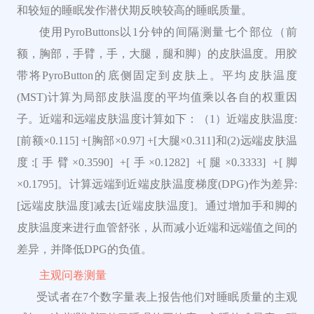
和较短的睡眠发作潜伏期反映较高的睡眠质量。
使用PyroButtons以1分钟的间隔测量七个部位（前
额，胸部，手臂，手，大腿，腿和脚）的皮肤温度。用胶
带将PyroButton的底侧固定到皮肤上。平均皮肤温度
(MST)计算为局部皮肤温度的平均值乘以各自的权重因
子。近端和远端皮肤温度计算如下：（1）近端皮肤温度:
[前额×0.115] +[胸部×0.97] +[大腿×0.311]和(2)远端皮肤温
度:[手臂×0.3590] +[手×0.1282] +[腿×0.3333] +[脚
×0.1795]。计算远端到近端皮肤温度梯度(DPG)作为差异:
[远端皮肤温度]减去[近端皮肤温度]。通过增加手和脚的
皮肤温度来进行血管舒张，从而减小近端和远端值之间的
差异，并降低DPG的负值。
主观问卷测量
受试者在7个数字量表上报告他们对睡眠质量的主观