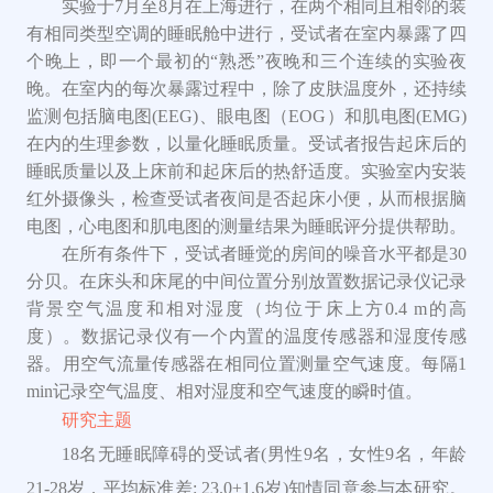
实验于
7月至8月在上海进行，在两个相同且相邻的装
有相同类型空调的睡眠舱中进行
，
受试者在室内暴露了四
个晚上，即一个最初的
“熟悉”
夜晚
和三个连续的实验
夜
晚
。在室
内
的每次暴露过程中，除了皮肤温度外，还持续
监测包括脑电图
(EEG)、
眼电图（
EOG）
和肌电图
(EMG)
在内的生理参数，以量化睡眠质量。受试者报告起床后的
睡眠质量
以及上床前
和起床后的热舒适度。实验室内安装
红外摄像头，检查受试者夜间是否起床
小便
，从而根据脑
电图，心电图和肌电图的测量结果为睡眠评分提供帮助。
在所有条件下，受试者睡觉的房间的噪音水平都是
30
分贝
。
在床头和床尾的中间位置分别放置数据记录仪记录
背景空气温度和相对湿度
（
均
位于
床上方
0.4 m的高
度
）
。数据记录仪有一个内置的温度传感器和湿度传感
器。用空气流量传感器在相同位置测量空气速度。每隔
1
min记录空气温度、相对湿度和
空气速度
的瞬时值。
研究主题
18名无
睡眠障碍的受试者(男性9名，女性9名，年龄
21-28岁，平均标准差: 23.0±1.6岁)知情同意参与本研究。