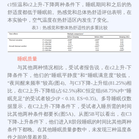
c1
恒温
和
c2
上升
-下降两种条件
下，睡眠期间和之后的热
舒适度都低于睡眠前。热感觉和总体热舒适评估表明，在
本实验中，空气温度在热舒适区内发生了变化。
表3：
热感
觉
和整体热舒适性的多重比较
睡眠质量
与其他两种情况相比，受试者报告说，在c2上升-下
降条件下，他们的“睡眠平静度”和“睡眠满意度”较低，
“夜间醒来频率”较高(图4)。与C3下降-上升组(81.25%)相
比，在C2上升-下降组(占62.5%)和C恒定组(68.75%)中“睡
眠充足”的受试者较少(P < 0.10, ES=0.35)。多导睡眠仪数
据显示，在C2上升-下降条件下，受试者入睡所需的时间
比其他两种条件都要长(图5A)。从图5B可以看出，在C3
下降-上升条件下，他们进入R阶段睡眠的时间比其他两种
条件下都晚。在其他睡眠质量参数中，未发现三种温度条
件之间的显着差异。