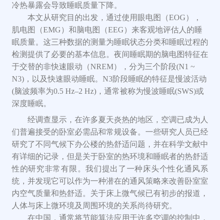
冷热暴露会导致睡眠质量下降。
本文
从研究目的出发，通过使用眼电图（
EOG），
肌电图（EMG）和脑电图（EEG）来客观地评估人的睡
眠质量。
这三种数据
的测量为睡眠状态分类和睡眠过程的
检测提供了必要的基本信息。夜间睡眠期的脑电图特征在
于交替的非快速眼动（
NREM），分为三个阶段(N1 ~
N3)，
以及
快速眼动睡眠。
N3
阶段
睡眠的特征是慢波活动
(脑波频率为0.5 Hz
–
2 Hz)，通常被称为慢波睡眠(SWS)或
深度睡眠。
经调查显示，
在许多夏天炎热的地区，空调已成为人
们普遍接受的卧室必需品和常规设备。一些研究人员已经
研究了不同气候下办公
楼
的热舒适问题，并在科学文献中
有详细的记录，但是关于卧室的热环境和睡眠者的热舒适
性的研究非常有限。我们提出了一种床头个性化通风系
统，并发现它可以作为一种潜在的通风策略来改善卧室室
内空气质量和热舒适
。关于
床上微气候已有初步
的
报道，
人体与床上微环境及周围环境的关系尚待研究。
在中国，通常将节能算法应用于许多空调的控制中，