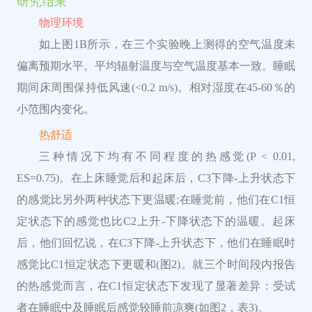
研究结果
物理环境
如上图1B所示，在三个实验晚上测得的空气温度未
偏离预期水平。平均辐射温度与空气温度基本一致。睡眠
期间床周围保持低风速(<0.2 m/s)。相对湿度在45-60％的
小范围内变化。
热舒适
三种情况下均有不同程度的热感觉(P < 0.01,
ES=0.75)。在上床睡觉后和起床后，C3下降-上升状态下
的感觉比另外两种状态下更温暖;在睡觉前，他们在C1恒
定状态下的感觉也比C2上升-下降状态下的温暖。起床
后，他们回忆说，在C3下降-上升状态下，他们在睡眠时
感觉比C1恒定状态下更暖和(图2)。就三个时间段内报告
的热感觉而言，在C1恒定状态下发现了显著差异：受试
者在睡眠中及睡眠后感觉较睡前凉爽(如图2，表3)。