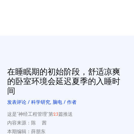
在睡眠期的初始阶段，舒适凉爽
的卧室环境会延迟夏季的入睡时
间
发表评论
/
科学研究
,
脑电
/ 作者
这是“神经工程管理”第
23
篇推送
内容来源：陈 茜
本期编辑：薛朋东