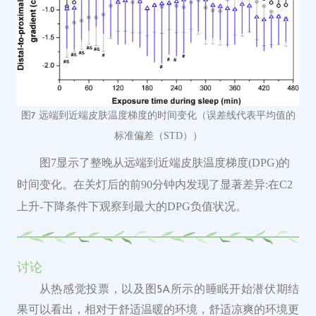
远端到近端皮肤温度梯度的时间变化（误差线代表平均值的
图7
标准偏差（STD））
图
7显示了整晚从远端到近端皮肤温度梯度(DPG)的
时间变化。
在关灯后的前90分钟
内
发现了显著差异
:在
C
2
上升
-下降
条件下观察到
最大
的
DPG
负值状况
。
讨论
从热感觉投票，以及图5A所示的睡眠开始潜伏期结
果可以看出，相对于舒适温暖的环境，舒适凉爽的环境更