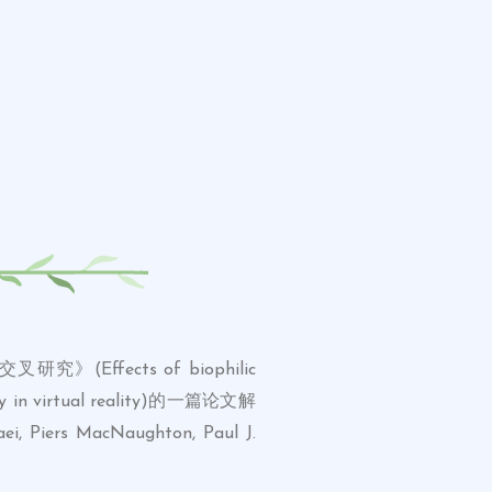
ects of biophilic
study in virtual reality)的一篇论文解
rs MacNaughton, Paul J.