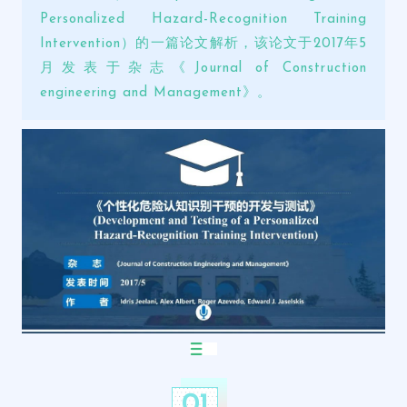
Personalized Hazard-Recognition Training
Intervention）的一篇论文解析，该论文于2017年5
月发表于杂志《Journal of Construction
engineering and Management》。
01