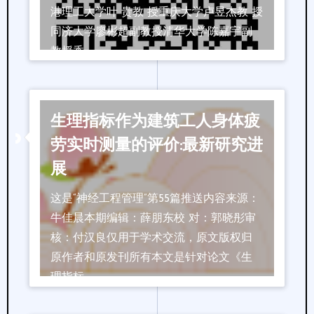
港理工大学叶 贵教 授重庆大学卢昱杰教 授
同济大学廖彬超副教授清华大学陈嘉宇副
教授香 …
阅读更多
生理指标作为建筑工人身体疲
劳实时测量的评价:最新研究进
展
这是“神经工程管理”第55篇推送内容来源：
牛佳晨本期编辑：薛朋东校 对：郭晓彤审
核：付汉良仅用于学术交流，原文版权归
原作者和原发刊所有本文是针对论文《生
理指标 …
阅读更多