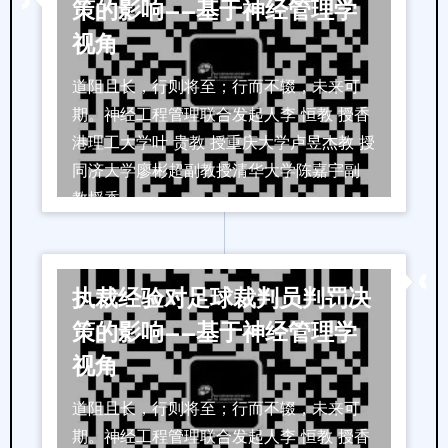
策的影响——基于神经管理学
视角
道阻且长，行则将至；行而不辍，未来可
期。神经工程管理联合发起人李 恒教 授香
港理工大学叶 贵教 授重庆大学卢昱杰教 授
同济大学廖彬超副教授清华大学陈嘉宇副
教授香 …
阅读更多
执裁经验对足球裁判员判罚决
策的影响——基于神经管理学
视角
道阻且长，行则将至；行而不辍，未来可
期。神经工程管理联合发起人李 恒教 授香